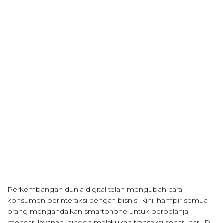
Perkembangan dunia digital telah mengubah cara
konsumen berinteraksi dengan bisnis. Kini, hampir semua
orang mengandalkan smartphone untuk berbelanja,
mencari layanan, hingga melakukan transaksi sehari-hari. Di