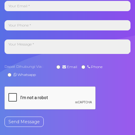
Dapat Dihubungi Via :
Email
Phone
Whatsapp
Send Message