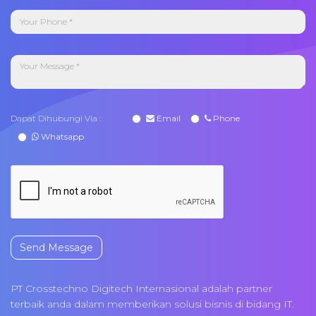
Dapat Dihubungi Via :
Email
Phone
Whatsapp
Send Message
PT Crosstechno Digitech Internasional adalah partner
terbaik anda dalam memberikan solusi bisnis di bidang IT.