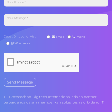
Dapat Dihubungi Via :
Email
Phone
Whatsapp
Send Message
PT Crosstechno Digitech Internasional adalah partner
terbaik anda dalam memberikan solusi bisnis di bidang IT.