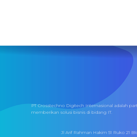
PT Crosstechno Digitech Internasional adalah par
memberikan solusi bisnis di bidang IT.
Jl Arif Rahman Hakim 51 Ruko 21 Bl