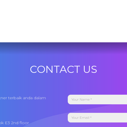
CONTACT US
tner terbaik anda dalam
ok E3 2nd floor