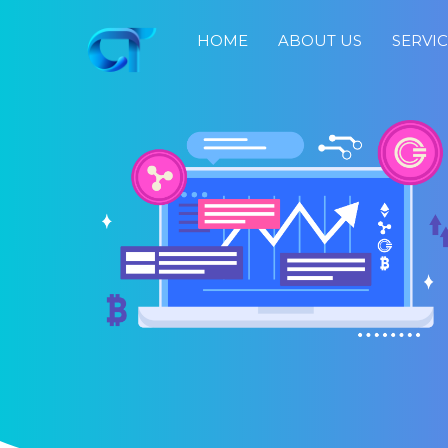
HOME
ABOUT US
SERVI
Home
About
Us
Services
Portfolio
Blog
Job
Search
Fast
Response