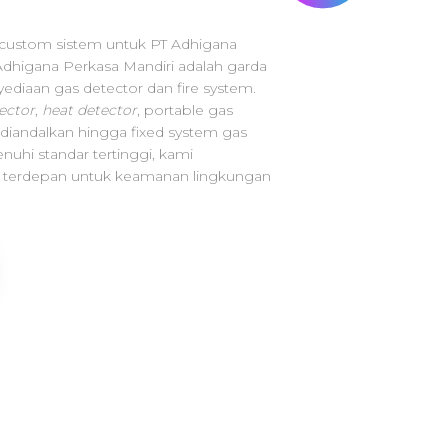
custom sistem untuk PT Adhigana
Adhigana Perkasa Mandiri adalah garda
ediaan gas detector dan fire system.
ector
,
heat detector
, portable gas
diandalkan hingga fixed system gas
uhi standar tertinggi, kami
i terdepan untuk keamanan lingkungan