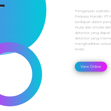
Pengerjaan website 
Perkasa Mandiri.
PT 
terdepan dalam peny
Mulai dari
smoke det
detector yang dapat 
detector yang memen
menghadirkan solus
Anda.
View Online