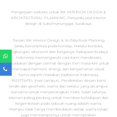
Pengerjaan website untuk BK INTERIOR DESIGN &
ARCHITECTURAL PLANNING. Penyedia jasa interior
design di Sukomanunggal, Surabaya.
Desain BK Interior Design & Architectural Planning
selalu berorientasi pada konsep. Melalui konteks,
lingkungan, ekonomi dan fungsinya. Kekayaan budaya
Indonesia memengaruhi cara kami mendesain,
dipadukan dengan cermat dengan tren masa kini untuk
mencapai harmoni, energi, dan kenyamanan visual.
Sama seperti masakan tradisional Indonesia,
RIJSTTAFEL (nasi campur). Pendekatan desain kami
terdiri dari geometri, warna dan tekstur yang dicampur
bersama untuk menyenangkan mata. Salah satunya
elemen paling penting untuk memberi kehidupan dan
kegembiraan pada sebuah ruang adalah warna.
Mampu tidak hanya membedakan setiap warna tetapi
juga mencampurnya untuk menciptakan